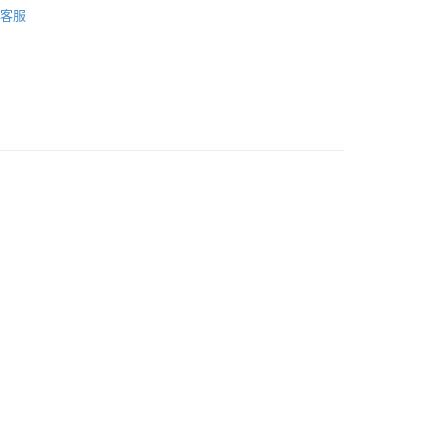
際商業銀行
中國信託商業銀行
客服
天信用卡公司
類別
日晚霜
類別
皺紋、鬆弛