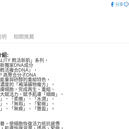
台新國
分享
台灣樂
產品功能
肌膚問題
說明
相關推薦
紹:
TALITY 甦活新肌」系列，
新獨家DNA成分
甦活複合DNA」，
P 高聚合分子DNA
生能量與矽醇的重組特色，
高濃度的「褐藻礦物複方」，
肌膚細胞，完成再生、重組、
三大賦活力，賦予肌膚「細緻」、
化」、「柔嫩」、「水潤」、
亮」、「無瑕」、「緊緻」、
養」、「無痕」、「豐盈」。
滋養，使細胞恢復活力抵抗疲憊
力，肌膚恢復滋潤、透亮、緊緻，