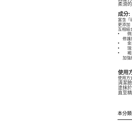
柔滑
成分:
富含「
更添加
互相結
•
微
修護肌
•
金
•
瑞
•
褐
加強
使用方
使用方
清潔
塗抹
直至
本分類