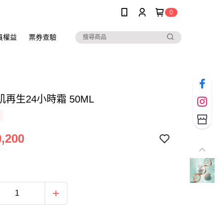
0
員權益
票券查驗
再生24小時霜 50ML
,200