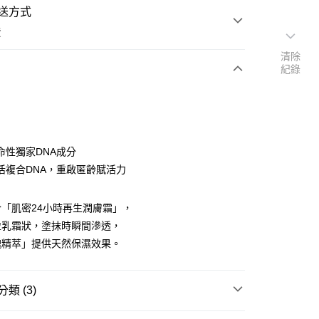
送方式
費
清除
紀錄
次付款
期付款
0 利率 每期
NT$3,400
21家銀行
命性獨家DNA成分
0 利率 每期
NT$1,700
21家銀行
庫商業銀行
第一商業銀行
活複合DNA，重啟匿齡賦活力
業銀行
彰化商業銀行
庫商業銀行
第一商業銀行
業儲蓄銀行
台北富邦商業銀行
業銀行
彰化商業銀行
「肌密24小時再生潤膚霜」，
華商業銀行
兆豐國際商業銀行
業儲蓄銀行
台北富邦商業銀行
盈乳霜狀，塗抹時瞬間滲透，
小企業銀行
台中商業銀行
華商業銀行
兆豐國際商業銀行
台灣）商業銀行
華泰商業銀行
瑰精萃」提供天然保濕效果。
小企業銀行
台中商業銀行
業銀行
遠東國際商業銀行
台灣）商業銀行
華泰商業銀行
業銀行
永豐商業銀行
業銀行
遠東國際商業銀行
業銀行
星展（台灣）商業銀行
類 (3)
業銀行
永豐商業銀行
際商業銀行
中國信託商業銀行
業銀行
星展（台灣）商業銀行
天信用卡公司
NT活細胞保養
甦活新肌系列