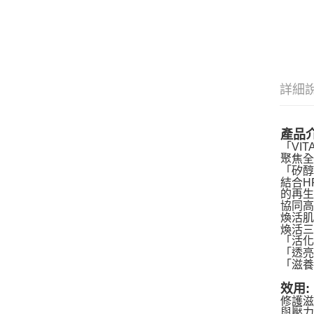
詳細
產品介
「VI
聚焦全
「矽醇
結合H
的再
協同
煥活
煥活
「活
「透
「滋
效用:
修護
與壓