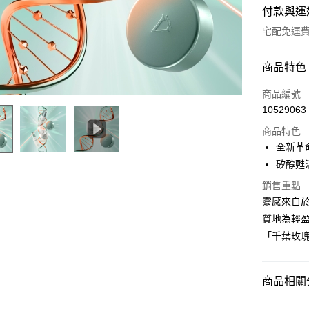
付款與運
宅配免運
付款方式
商品特色
信用卡一
商品編號
10529063
信用卡分
商品特色
3 期 
全新革
6 期 
合作金
矽醇甦
華南商
合作金
銷售重點
上海商
華南商
靈感來自於
運送方式
國泰世
上海商
質地為輕
臺灣中
國泰世
宅配
匯豐（
「千葉玫
臺灣中
免運費
聯邦商
匯豐（
元大商
聯邦商
玉山商
商品相關分
元大商
台新國
玉山商
台灣樂
VALMO