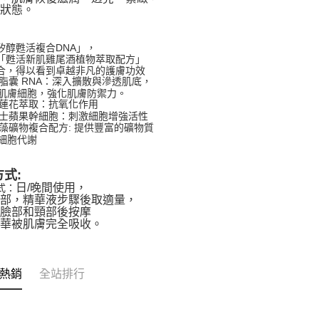
的狀態。
矽醇甦活複合DNA」，
「甦活新肌雞尾酒植物萃取配方」
合，得以看到卓越非凡的護膚功效
脂囊 RNA：深入擴散與滲透肌底，
膚細胞，強化肌膚防禦力。
蓮花萃取：抗氧化作用
士蘋果幹細胞：刺激細胞增強活性
藻礦物複合配方: 提供豐富的礦物質
細胞代謝
式:
日/晚間使用，
式：
臉部，
精華液步驟後取適量，
於臉部和頸部後按摩
精華被肌膚完全吸收。
熱銷
全站排行