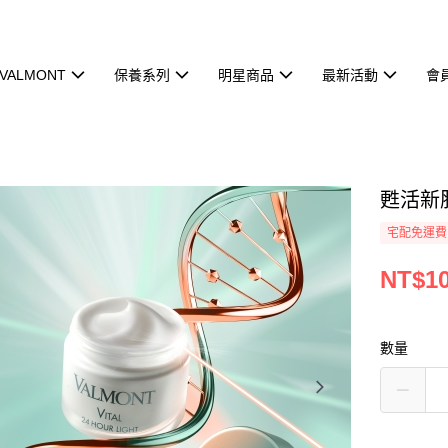
VALMONT
保養系列
明星商品
最新活動
會
甦活新肌
宅配免運費
NT$10
數量