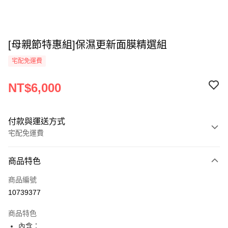
[母親節特惠組]保濕更新面膜精選組
宅配免運費
NT$6,000
付款與運送方式
宅配免運費
付款方式
商品特色
信用卡一次付款
商品編號
信用卡分期付款
10739377
3 期 0 利率 每期
NT$2,000
21家銀行
商品特色
6 期 0 利率 每期
NT$1,000
21家銀行
合作金庫商業銀行
第一商業銀行
內含：