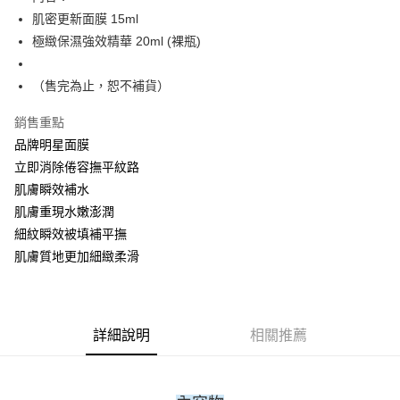
華南商業銀行
彰化商業銀行
合作金庫商業銀行
第一商業銀行
肌密更新面膜 15ml
上海商業儲蓄銀行
台北富邦商業銀行
運送方式
華南商業銀行
彰化商業銀行
國泰世華商業銀行
兆豐國際商業銀行
極緻保濕強效精華 20ml (裸瓶)
上海商業儲蓄銀行
台北富邦商業銀行
宅配
臺灣中小企業銀行
台中商業銀行
國泰世華商業銀行
兆豐國際商業銀行
匯豐（台灣）商業銀行
華泰商業銀行
免運費
臺灣中小企業銀行
台中商業銀行
（售完為止，恕不補貨）
聯邦商業銀行
遠東國際商業銀行
匯豐（台灣）商業銀行
華泰商業銀行
元大商業銀行
永豐商業銀行
銷售重點
聯邦商業銀行
遠東國際商業銀行
玉山商業銀行
星展（台灣）商業銀行
元大商業銀行
永豐商業銀行
品牌明星面膜
台新國際商業銀行
中國信託商業銀行
玉山商業銀行
星展（台灣）商業銀行
立即消除倦容撫平紋路
台灣樂天信用卡公司
台新國際商業銀行
中國信託商業銀行
肌膚瞬效補水
台灣樂天信用卡公司
肌膚重現水嫩澎潤
細紋瞬效被填補平撫
肌膚質地更加細緻柔滑
詳細說明
相關推薦