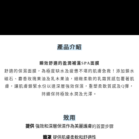
產品介紹
瞬效舒適的盈潤補濕SPA面膜
舒適的保濕面膜，為極度缺水及疲憊不堪的肌膚急救！添加鎖水
磁石、麝香玫瑰果油及乳木果油，細緻柔軟的乳霜質感包覆著肌
膚，讓肌膚鎖緊水份以達深層強效保濕，重塑柔軟質感及Q彈，
持續保持極致水潤及光澤。
效用
提供 
強效和深層保濕作為美麗護膚
的首要步驟
籠罩 
提供肌膚柔軟和舒適性