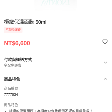
極緻保濕面膜 50ml
宅配免運費
NT$6,600
付款與運送方式
宅配免運費
付款方式
商品特色
信用卡一次付款
商品編號
信用卡分期付款
7777034
3 期 0 利率 每期
NT$2,200
21家銀行
商品特色
6 期 0 利率 每期
NT$1,100
21家銀行
合作金庫商業銀行
第一商業銀行
舒適的保濕面膜，為極度缺水及疲憊不堪的肌膚急救！