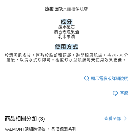
療癒 
因缺水而損傷肌膚
成分
鎖水磁石
麝香玫瑰果油
乳木果油
使用方式
於清潔肌膚後，厚敷於臉部和頸部，避開眼周肌膚，待20-30分
鐘後，以清水洗淨即可。
極度缺水型肌膚每天使用效果更佳。
顯示電腦版詳細說明
客服
商品相關分類 (3)
查看全部
VALMONT活細胞保養
盈潤保濕系列