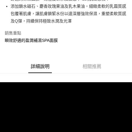
華南商業銀行
彰化商業銀行
合作金庫商業銀行
第一商業銀行
添加鎖水磁石、麝香玫瑰果油及乳木果油，細緻柔軟的乳霜質感
上海商業儲蓄銀行
台北富邦商業銀行
運送方式
華南商業銀行
彰化商業銀行
國泰世華商業銀行
兆豐國際商業銀行
包覆著肌膚，讓肌膚鎖緊水份以達深層強效保濕，重塑柔軟質感
上海商業儲蓄銀行
台北富邦商業銀行
宅配
臺灣中小企業銀行
台中商業銀行
及Q彈，持續保持極致水潤及光澤
國泰世華商業銀行
兆豐國際商業銀行
匯豐（台灣）商業銀行
華泰商業銀行
免運費
臺灣中小企業銀行
台中商業銀行
聯邦商業銀行
遠東國際商業銀行
銷售重點
匯豐（台灣）商業銀行
華泰商業銀行
元大商業銀行
永豐商業銀行
瞬效舒適的盈潤補濕SPA面膜
聯邦商業銀行
遠東國際商業銀行
玉山商業銀行
星展（台灣）商業銀行
元大商業銀行
永豐商業銀行
台新國際商業銀行
中國信託商業銀行
玉山商業銀行
星展（台灣）商業銀行
台灣樂天信用卡公司
台新國際商業銀行
中國信託商業銀行
台灣樂天信用卡公司
詳細說明
相關推薦