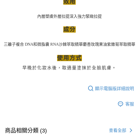
效用
內層塑膚外層拉提深入強力緊緻拉提
成分
三離子複合 DNA和微脂囊 RNA沙棘萃取精華麝香玫瑰果油紫錐菊萃取精華
使用方式
早晚於化妝水後，取適量塗抹於全臉肌膚。
顯示電腦版詳細說明
客服
商品相關分類 (3)
查看全部