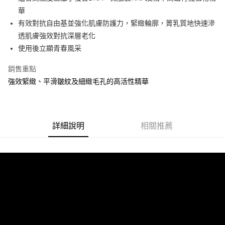
華南商業銀行
彰化商業銀行
合作金庫商業銀行
第一商業銀行
華
上海商業儲蓄銀行
台北富邦商業銀行
運送方式
華南商業銀行
彰化商業銀行
國泰世華商業銀行
兆豐國際商業銀行
有效對抗自由基並強化肌膚防護力，緊緻輪廓，菁乳質地快速滲
上海商業儲蓄銀行
台北富邦商業銀行
宅配
臺灣中小企業銀行
台中商業銀行
透肌膚強效對抗深層老化
國泰世華商業銀行
兆豐國際商業銀行
匯豐（台灣）商業銀行
華泰商業銀行
免運費
臺灣中小企業銀行
台中商業銀行
使用後立顯青春風采
聯邦商業銀行
遠東國際商業銀行
匯豐（台灣）商業銀行
華泰商業銀行
元大商業銀行
永豐商業銀行
銷售重點
聯邦商業銀行
遠東國際商業銀行
玉山商業銀行
星展（台灣）商業銀行
元大商業銀行
永豐商業銀行
強效緊緻、平滑皺紋及細緻毛孔的高活性精華
台新國際商業銀行
中國信託商業銀行
玉山商業銀行
星展（台灣）商業銀行
台灣樂天信用卡公司
台新國際商業銀行
中國信託商業銀行
台灣樂天信用卡公司
詳細說明
相關推薦