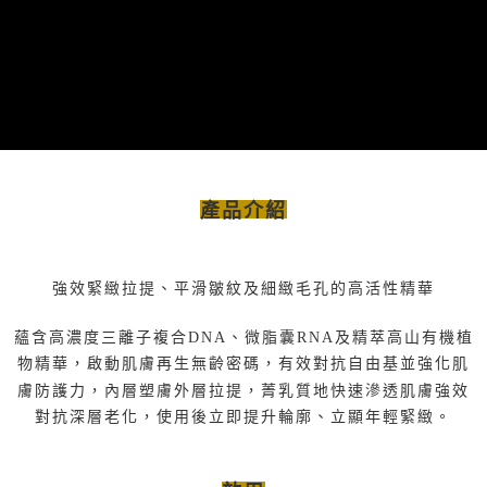
產品介紹
強效緊緻拉提、平滑皺紋及細緻毛孔的高活性精華
蘊含高濃度三離子複合DNA、微脂囊RNA及精萃高山有機植
物精華，啟動肌膚再生無齡密碼，有效對抗自由基並強化肌
膚防護力，內層塑膚外層拉提，菁乳質地快速滲透肌膚強效
對抗深層老化，使用後立即提升輪廓、立顯年輕緊緻。