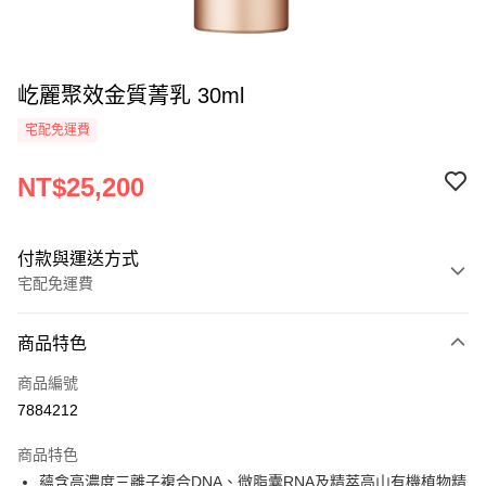
屹麗聚效金質菁乳 30ml
宅配免運費
NT$25,200
付款與運送方式
宅配免運費
付款方式
商品特色
信用卡一次付款
商品編號
信用卡分期付款
7884212
3 期 0 利率 每期
NT$8,400
21家銀行
商品特色
6 期 0 利率 每期
NT$4,200
21家銀行
合作金庫商業銀行
第一商業銀行
蘊含高濃度三離子複合DNA、微脂囊RNA及精萃高山有機植物精