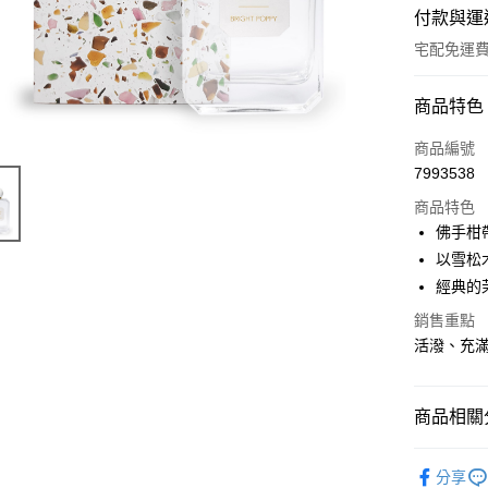
付款與運
宅配免運
付款方式
商品特色
信用卡一
商品編號
7993538
信用卡分
商品特色
3 期 
佛手柑
6 期 
合作金
以雪松
華南商
經典的
合作金
上海商
華南商
銷售重點
運送方式
國泰世
上海商
活潑、充
臺灣中
國泰世
宅配
匯豐（
臺灣中
免運費
聯邦商
匯豐（
商品相關分
元大商
聯邦商
玉山商
元大商
威尼斯故
台新國
玉山商
分享
台灣樂