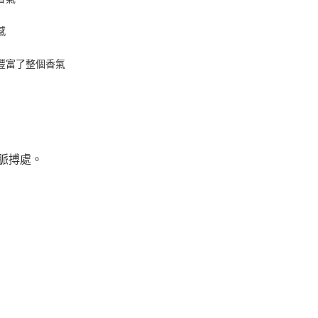
感
豐富了整個香氣
脈搏處。