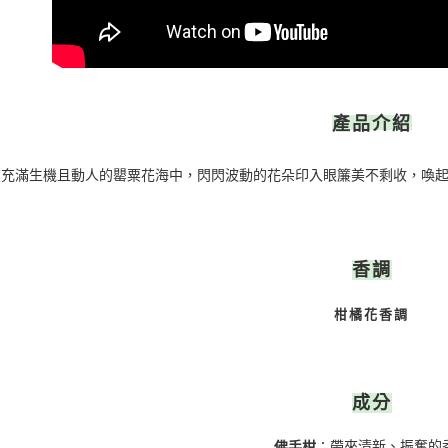
產品介紹
在充滿生機且動人的罌粟花海中，閃閃波動的花朵印入眼簾美不剩收，喚
香調
柑橘花香調
成分
帶來清新
、振奮的
佛手柑
：