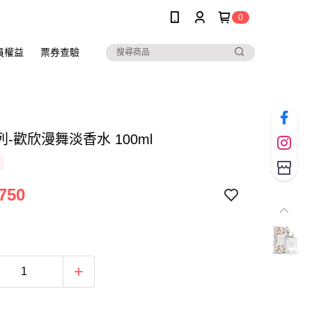
0
員權益
票券查驗
-歡欣漫舞淡香水 100ml
750