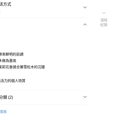
送方式
費
清除
紀錄
次付款
期付款
0 利率 每期
NT$1,916
21家銀行
帶來鮮明的前調
0 利率 每期
NT$958
21家銀行
庫商業銀行
第一商業銀行
木做為基底
業銀行
彰化商業銀行
茉莉花香揉合著雪松木的沉穩
庫商業銀行
第一商業銀行
業儲蓄銀行
台北富邦商業銀行
業銀行
彰化商業銀行
華商業銀行
兆豐國際商業銀行
業儲蓄銀行
台北富邦商業銀行
滿活力的個人特質
小企業銀行
台中商業銀行
華商業銀行
兆豐國際商業銀行
台灣）商業銀行
華泰商業銀行
小企業銀行
台中商業銀行
業銀行
遠東國際商業銀行
台灣）商業銀行
華泰商業銀行
類 (2)
業銀行
永豐商業銀行
業銀行
遠東國際商業銀行
業銀行
星展（台灣）商業銀行
業銀行
永豐商業銀行
事香氛
宮殿系列
際商業銀行
中國信託商業銀行
業銀行
星展（台灣）商業銀行
客服
天信用卡公司