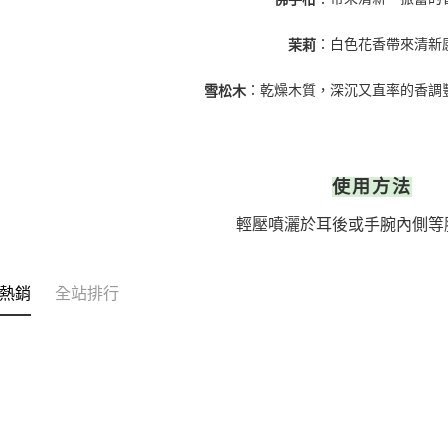
白色花香帶來清新
：
茉莉
乾燥木質，深沉又直率的香調
：
雪松木
使用方法
輕壓噴灑於耳後或手腕內側等
熱銷
全站排行