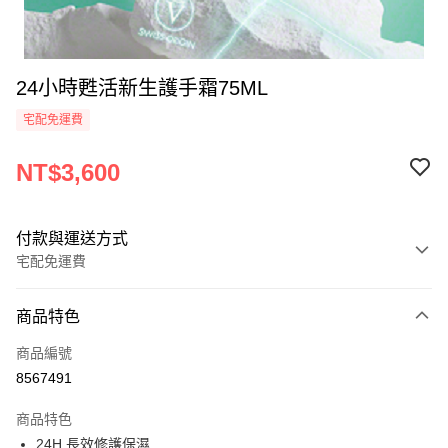
24小時甦活新生護手霜75ML
宅配免運費
NT$3,600
付款與運送方式
宅配免運費
付款方式
商品特色
信用卡一次付款
商品編號
信用卡分期付款
8567491
3 期 0 利率 每期
NT$1,200
21家銀行
商品特色
6 期 0 利率 每期
NT$600
21家銀行
合作金庫商業銀行
第一商業銀行
24H 長效修護保濕