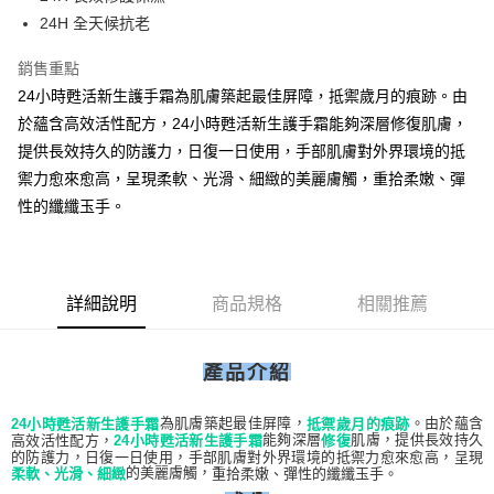
華南商業銀行
彰化商業銀行
合作金庫商業銀行
第一商業銀行
24H 全天候抗老
上海商業儲蓄銀行
台北富邦商業銀行
運送方式
華南商業銀行
彰化商業銀行
國泰世華商業銀行
兆豐國際商業銀行
上海商業儲蓄銀行
台北富邦商業銀行
宅配
銷售重點
臺灣中小企業銀行
台中商業銀行
國泰世華商業銀行
兆豐國際商業銀行
24小時甦活新生護手霜為肌膚築起最佳屏障，抵禦歲月的痕跡。由
匯豐（台灣）商業銀行
華泰商業銀行
免運費
臺灣中小企業銀行
台中商業銀行
聯邦商業銀行
遠東國際商業銀行
於蘊含高效活性配方，24小時甦活新生護手霜能夠深層修復肌膚，
匯豐（台灣）商業銀行
華泰商業銀行
元大商業銀行
永豐商業銀行
提供長效持久的防護力，日復一日使用，手部肌膚對外界環境的抵
聯邦商業銀行
遠東國際商業銀行
玉山商業銀行
星展（台灣）商業銀行
元大商業銀行
永豐商業銀行
禦力愈來愈高，呈現柔軟、光滑、細緻的美麗膚觸，重拾柔嫩、彈
台新國際商業銀行
中國信託商業銀行
玉山商業銀行
星展（台灣）商業銀行
性的纖纖玉手。
台灣樂天信用卡公司
台新國際商業銀行
中國信託商業銀行
台灣樂天信用卡公司
詳細說明
商品規格
相關推薦
產品介紹
為肌膚築起最佳屏障，
。由於蘊含
24
小時甦活新生護手霜
抵禦歲月的痕跡
能夠深層
肌膚，提供長效持久
高效活性配方，
24
小時甦活新生護手霜
修復
的防護力，日復一日使用，手部肌膚對外界環境的抵禦力愈來愈高，
呈現
的美麗膚觸，
重拾柔嫩、彈性的纖纖玉手。
柔軟、光滑、細緻