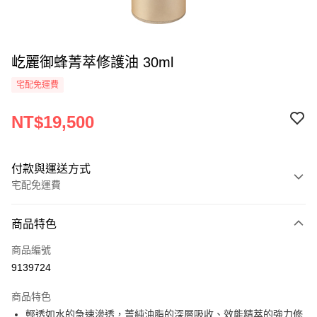
屹麗御蜂菁萃修護油 30ml
宅配免運費
NT$19,500
付款與運送方式
宅配免運費
付款方式
商品特色
信用卡一次付款
商品編號
信用卡分期付款
9139724
3 期 0 利率 每期
NT$6,500
21家銀行
商品特色
6 期 0 利率 每期
NT$3,250
21家銀行
合作金庫商業銀行
第一商業銀行
輕透如水的急速滲透，菁純油脂的深層吸收、效能精萃的強力修