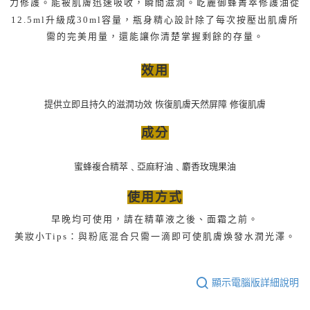
屹麗御蜂菁萃修護油從
力修護。能被肌膚迅速吸收，瞬間滋潤。
12.5ml升級成30ml容量，瓶身精心設計除了每次按壓出肌膚所
需的完美用量，還能讓你清楚掌握剩餘的存量。
效用
提供立即且持久的滋潤功效 恢復肌膚天然屏障 修復肌膚
成分
蜜蜂複合精萃﹑亞麻籽油﹑麝香玫瑰果油
使用方式
早晚均可使用，
精華液之後、面霜之前。
請在
美妝小Tips：
與粉底混合只需一滴即可使肌膚煥發水潤光澤。
顯示電腦版詳細說明