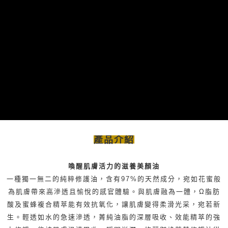
產品介紹
喚醒肌膚活力的滋養美顏油
一種獨一無二的純粹修護油，含有97%的天然成分，宛如花蜜般
為肌膚帶來高滲透且愉悅的感官體驗。與肌膚融為一體，Ω脂肪
酸及蜜蜂複合精萃能有效抗氧化，讓肌膚變得柔滑光采，宛若新
輕透如水的急速滲透，菁純油脂的深層吸收、效能精萃的強
生。