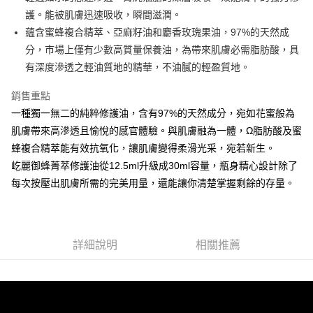
華南商業銀行
彰化商業銀行
合作金庫商業銀行
第一商業銀行
護。能被肌膚迅速吸收，瞬間滋潤。
上海商業儲蓄銀行
台北富邦商業銀行
運送方式
華南商業銀行
彰化商業銀行
國泰世華商業銀行
兆豐國際商業銀行
蘊含蜜蜂複合精萃、亞麻籽油和麝香玫瑰果油，97%的天然成
上海商業儲蓄銀行
台北富邦商業銀行
宅配
臺灣中小企業銀行
台中商業銀行
分，市場上僅有少數高質量保養油，為帶來肌膚必需脂肪酸，具
國泰世華商業銀行
兆豐國際商業銀行
匯豐（台灣）商業銀行
華泰商業銀行
免運費
臺灣中小企業銀行
台中商業銀行
有深度滲透之輕油質地的精華，不油膩的輕盈質地。
聯邦商業銀行
遠東國際商業銀行
匯豐（台灣）商業銀行
華泰商業銀行
元大商業銀行
永豐商業銀行
銷售重點
聯邦商業銀行
遠東國際商業銀行
玉山商業銀行
星展（台灣）商業銀行
元大商業銀行
永豐商業銀行
一種獨一無二的純粹修護油，含有97%的天然成分，宛如花蜜般為
台新國際商業銀行
中國信託商業銀行
玉山商業銀行
星展（台灣）商業銀行
肌膚帶來高滲透且愉悅的感官體驗。與肌膚融為一體，Ω脂肪酸及蜜
台灣樂天信用卡公司
台新國際商業銀行
中國信託商業銀行
蜂複合精萃能有效抗氧化，讓肌膚變得柔滑光采，宛若新生。
台灣樂天信用卡公司
屹麗御蜂菁萃修護油從12.5ml升級成30ml容量，瓶身精心設計除了
每次按壓出肌膚所需的完美用量，還能讓你清楚掌握剩餘的存量。
詳細說明
相關推薦