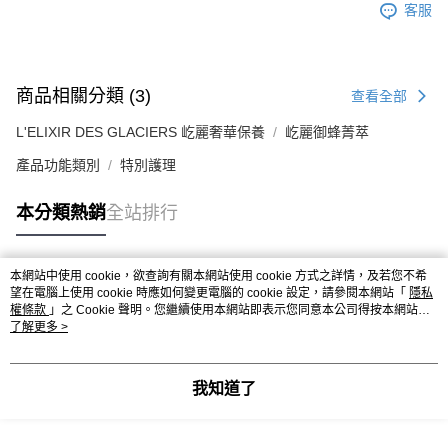
客服
商品相關分類 (3)
查看全部
L'ELIXIR DES GLACIERS 屹麗奢華保養
屹麗御蜂菁萃
產品功能類別
特別護理
本分類熱銷
全站排行
本網站中使用 cookie，欲查詢有關本網站使用 cookie 方式之詳情，及若您不希
熱門標籤
望在電腦上使用 cookie 時應如何變更電腦的 cookie 設定，請參閱本網站「
隱私
權條款
」之 Cookie 聲明。您繼續使用本網站即表示您同意本公司得按本網站使
用條款之 Cookie 聲明使用 cookie。
了解更多 >
我知道了